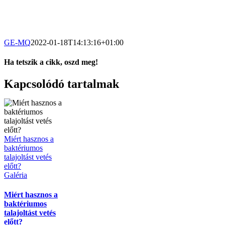
GE-MQ
2022-01-18T14:13:16+01:00
Ha tetszik a cikk, oszd meg!
Facebook
X
Tumblr
Pinterest
Kapcsolódó tartalmak
Miért hasznos a
baktériumos
talajoltást vetés
előtt?
Galéria
Miért hasznos a
baktériumos
talajoltást vetés
előtt?