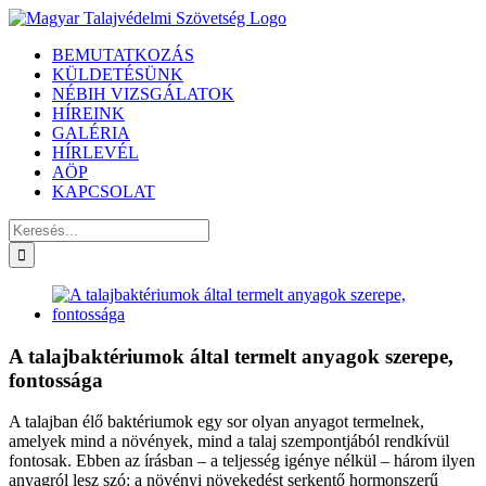
Kihagyás
BEMUTATKOZÁS
KÜLDETÉSÜNK
NÉBIH VIZSGÁLATOK
HÍREINK
GALÉRIA
HÍRLEVÉL
AÖP
KAPCSOLAT
Keresés...
View
Larger
Image
A talajbaktériumok által termelt anyagok szerepe,
fontossága
A talajban élő baktériumok egy sor olyan anyagot termelnek,
amelyek mind a növények, mind a talaj szempontjából rendkívül
fontosak. Ebben az írásban – a teljesség igénye nélkül – három ilyen
anyagról lesz szó: a növényi növekedést serkentő hormonszerű