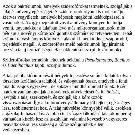
Azok a baktériumok, amelyek sziderofórokat termelnek, szolgálják a
talaj és növény egészségét. A sziderofórok olyan kis molekulájú
szerves vegyületek, amelyek képesek megkötni kelátképzéssel a
vasionokat. Az így megkötött vasat a növény könnyen fel tudja
venni, ugyanakkor a talajban lévő más mikroorganizmusok, mint
például a növényi kórokozó gombák számára ez felvehetetlen. Tehát
számukra vashiányos környezet alakul ki, nem tudnak szaporodni,
terjedésük megáll. A sziderofórtermelő baktériumok így járulnak
hozzá a talaj fertőzöttségének csökkentéséhez (pl. fuzáriumok).
Sziderofórokat termelők lehetnek például a
Pseudomonas, Bacillus
és
Paenibacillus
fajok, azospirillumok.
A talajoltóbaktérium-készítmények fejlesztése során a kutatók olyan
törzseket izolálnak a talajból, és válogatnak össze, amelyek a fenti
tulajdonságok egyikével, de sokszor mindhárommal bírnak. Ezért
hatékonyan támogatják a növények növekedését és fejlődését,
javítják a talaj szerkezetét, és szolgálják a kórokozók
visszaszorítását. Így a kultúrnövény-állomány jól fejlett, egészséges
lesz, többlettermést hoz. A talaj művelése könnyebbé válik, csökken
a gázolaj-felhasználás. A jobbá tett vízgazdálkodású talajokon pedig
várhatóan kisebb lesz az aszálykár, valamint kevesebb vegyszeres
beavatkozásra lesz szükség a kórokozó gombák elleni
védekezésben.