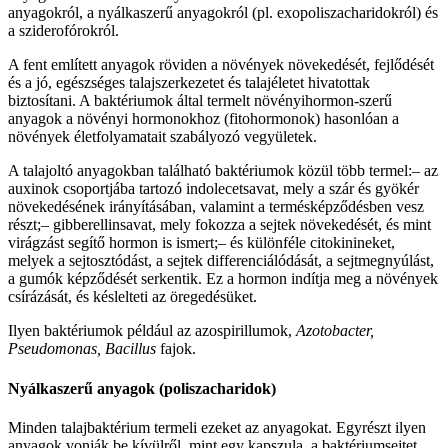
anyagokról, a nyálkaszerű anyagokról (pl. exopoliszacharidokról) és
a sziderofórokról.
A fent említett anyagok röviden a növények növekedését, fejlődését
és a jó, egészséges talajszerkezetet és talajéletet hivatottak
biztosítani. A baktériumok által termelt növényihormon-szerű
anyagok a növényi hormonokhoz (fitohormonok) hasonlóan a
növények életfolyamatait szabályozó vegyületek.
A talajoltó anyagokban található baktériumok közül több termel:– az
auxinok csoportjába tartozó indolecetsavat, mely a szár és gyökér
növekedésének irányításában, valamint a termésképződésben vesz
részt;– gibberellinsavat, mely fokozza a sejtek növekedését, és mint
virágzást segítő hormon is ismert;– és különféle citokinineket,
melyek a sejtosztódást, a sejtek differenciálódását, a sejtmegnyúlást,
a gumók képződését serkentik. Ez a hormon indítja meg a növények
csírázását, és késlelteti az öregedésüket.
Ilyen baktériumok például az azospirillumok,
Azotobacter,
Pseudomonas, Bacillus
fajok.
Nyálkaszerű anyagok (poliszacharidok)
Minden talajbaktérium termeli ezeket az anyagokat. Egyrészt ilyen
anyagok vonják be kívülről, mint egy kapszula, a baktériumsejtet.