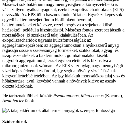
Másrészt sok baktérium nagy mennyiségben a környezetébe ki is
választ ilyen nyálkaanyagokat, ezeket exopoliszacharidoknak (EPS)
nevezzük. Az EPS több hasznos funkciót lát el. Egyrészt képes sok
egyedi baktériumsejtet finom biofilmként bevonni,
baktériumtelepeket képezve, ezzel megóvva a sejteket a külső
hatásoktól, például a kiszáradástól. Másrészt fontos szerepet játszik a
morzsalékos, jó szerkezetű talaj kialakulásában. Az
exopoliszacharidok ugyanis kulcsfontosságúak az
aggregátumképzésben: az aggregátumokban a nyálkaszerű anyag
ragasztja össze a szervesanyag-törmeléket, szilikátokat, agyag- és
iszaprészecskéket, a baktériumokat, gombafonalakat kisebb-
nagyobb aggregátummá, ezzel egyben életteret is biztosítva a
mikroorganizmusok számára. Az EPS viszonylag nagy mennyiségű
vizet képes felvenni és tárolni, így segít a növény vízellátásának
kiegyenlítettebbé tételében. Az így kialakult morzsalékos talaj víz- és
hőháztartása javul, kevésbé vannak a növények kitéve az aszály
okozta károknak.
Ide tartoznak többek között:
Pseudomonas, Micrococcus
(Kocuria),
Azotobacter
fajok.
Sziderofórok