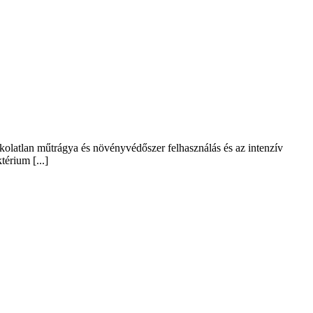
okolatlan műtrágya és növényvédőszer felhasználás és az intenzív
érium [...]