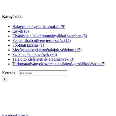
Kategóriák
Baktériumtrágyák használata (9)
Egyéb (6)
Elvárások a baktériumtrágyákkal szemben (5)
Fenntartható növénytermesztés (14)
Főoldali kizárás (1)
Mezőgazdasági termőtalajok védelme (15)
Szakmai érdekességek (36)
Talajoltó kísérletek és eredmények (3)
Tarlómaradványok szerepe a talajerő-gazdálkodásban (7)
Keresés...
KAPCSOLAT
ADATKEZELÉSI TÁJÉKOZTATÓ
© Copyright
2026 - Minden jog fenntartva!
Magyar Talajvédelmi
Baktérium -gyártók és -forgalmazók Szakmai Szövetsége
Facebook
Email: