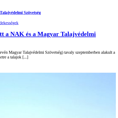
Talajvédelmi Szövetség
dekességek
tt a NAK és a Magyar Talajvédelmi
vén Magyar Talajvédelmi Szövetség) tavaly szeptemberben alakult a
re a talajok [...]