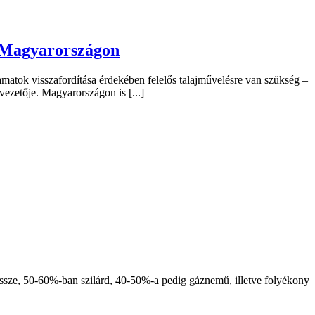
t Magyarországon
amatok visszafordítása érdekében felelős talajművelésre van szükség –
zetője. Magyarországon is [...]
össze, 50-60%-ban szilárd, 40-50%-a pedig gáznemű, illetve folyékony