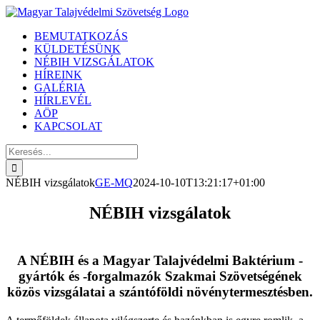
Kihagyás
BEMUTATKOZÁS
KÜLDETÉSÜNK
NÉBIH VIZSGÁLATOK
HÍREINK
GALÉRIA
HÍRLEVÉL
AÖP
KAPCSOLAT
Keresés...
NÉBIH vizsgálatok
GE-MQ
2024-10-10T13:21:17+01:00
NÉBIH vizsgálatok
.
A NÉBIH és a Magyar Talajvédelmi Baktérium -
gyártók és -forgalmazók Szakmai Szövetségének
közös vizsgálatai a szántóföldi növénytermesztésben.