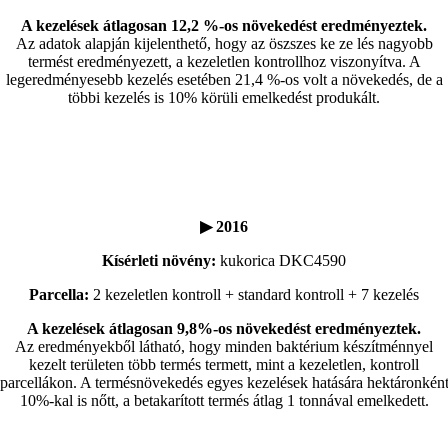
A kezelések átlagosan 12,2 %-os növekedést eredményeztek.
Az adatok alapján kijelenthető, hogy az öszszes ke ze lés nagyobb
termést eredményezett, a kezeletlen kontrollhoz viszonyítva. A
legeredményesebb kezelés esetében 21,4 %-os volt a növekedés, de a
többi kezelés is 10% körüli emelkedést produkált.
▶ 2016
Kísérleti növény:
kukorica DKC4590
Parcella:
2 kezeletlen kontroll + standard kontroll + 7 kezelés
A kezelések átlagosan 9,8%-os növekedést eredményeztek.
Az eredményekből látható, hogy minden baktérium készítménnyel
kezelt területen több termés termett, mint a kezeletlen, kontroll
parcellákon. A termésnövekedés egyes kezelések hatására hektáronkén
10%-kal is nőtt, a betakarított termés átlag 1 tonnával emelkedett.