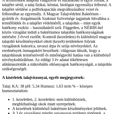
A termőföldek állapota világszerte és hazánkban is egyre romlik, a
talajélet sérül, a talaj fizikai, kémiai, biológiai egyensúlya felborul. A
talajélet sérülése a pufferkapacitás megváltozásához vezet és
felborulhat az egyensúly. A Magyar Talajvédelmi Baktérium -
gyártók és -forgalmazók Szakmai Szövetsége tagjainak hitvallása a
termőföldek és a talajélet védelméről, a talajoltás – mint egyik
hatékony eszköz – használatáról szól. Független, a NÉBIH-hel
közös vizsgálat indult a baktériumos talajoltás hatékonyságának
mérésére 3 évvel ezelőtt. Kontroll (kezeletlen) és különböző magyar
talajoltó készítményekkel oltott (kezelt) területeken folytak
vizsgálatok kukorica, tavaszi árpa és szója növényekkel. Az
eredmények önmagukért beszélnek: világosan látszik, hogy a
talajoltásnak termésnövelő és minőségjavító hatása van a különböző
növénykultúrákban. Az eddigi 3 év adatai tökéletesen
alátámasztották a mikrobiális oltóanyagok hatékonyságát, a talajoltás
szükségességét.
A kísérletek talajviszonyai, egyéb megjegyzések:
Talaj: KA: 38 pH: 5,34 Humusz: 1,63 m/m % – közepes
humusztartalom
1. kezeletlen, 2. kezeletlen: nem különböznek,
megbízhatósági okok miatt szerepelnek.
A kezelések különböző baktérium készítményeket jelölnek.
A 3 év vizsgálatai mindig ugyanazon területen történtek, a