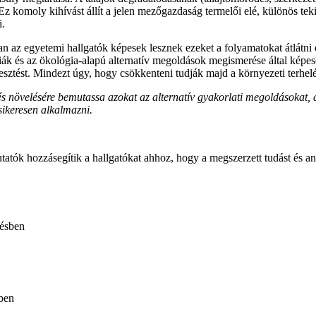
 Ez komoly kihívást állít a jelen mezőgazdaság termelői elé, különös t
i.
n az egyetemi hallgatók képesek lesznek ezeket a folyamatokat átlátni 
 és az ökológia-alapú alternatív megoldások megismerése által képesek
ztést. Mindezt úgy, hogy csökkenteni tudják majd a környezeti terhelé
 és növelésére bemutassa azokat az alternatív gyakorlati megoldásoka
ikeresen alkalmazni.
utatók hozzásegítik a hallgatókat ahhoz, hogy a megszerzett tudást és an
tésben
sben