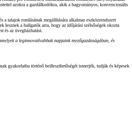
ekintettel azokra a gazdálkodókra, akik a hagyományos, konvencionális
és a talajok romlásának megállítására alkalmas eszközrendszert
 lesznek a hallgatók arra, hogy az időjárási szélsőségek okozta
st és az üvegházhatást.
t, amelyek a leginnovatívabbak napjaink mezőgazdaságában, és
nak gyakorlatba történő beilleszthetőségét ismerjék, tudják és képesek