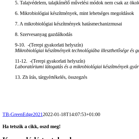
5. Talajvédelem, talajkímélő művelési módok nem csak az öko
6. Mikrobiológiai készítmények, mint lehetséges megoldások
7. A mikrobiológiai készítmények hatásmechanizmusai
8. Szervesanyag gazdálkodás
9-10. -(Terepi gyakorlati helyszín)
Mikrobiológiai készítmények technológiába illeszthetősége és gé
11-12. -(Terepi gyakorlati helyszín)
Laboratóriumi látogatás és a mikrobiológiai készítmények gyá
13. Zh írás, tárgyértékelés, összegzés
TB-GreenEdge2021
2022-01-18T14:07:53+01:00
Ha tetszik a cikk, oszd meg!
Facebook
X
Tumblr
Pinterest