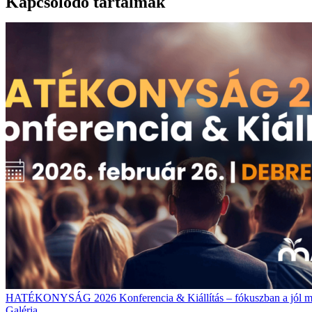
Kapcsolódó tartalmak
HATÉKONYSÁG 2026 Konferencia & Kiállítás – fókuszban a jól m
Galéria