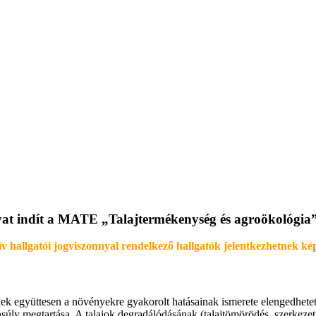
gyat indít a MATE „Talajtermékenység és agroökológia
ív hallgatói jogviszonnyal rendelkező hallgatók jelentkezhetnek kép
eknek együttesen a növényekre gyakorolt hatásainak ismerete elengedhet
ensúly megtartása. A talajok degradálódásának (talajtömörödés, szerkez