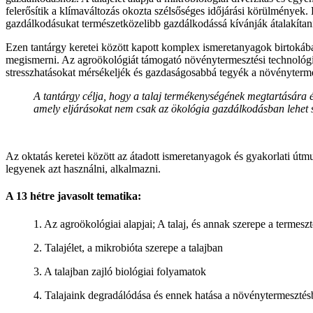
felerősítik a klímaváltozás okozta szélsőséges időjárási körülmények.
gazdálkodásukat természetközelibb gazdálkodássá kívánják átalakítan
Ezen tantárgy keretei között kapott komplex ismeretanyagok birtokába
megismerni. Az agroökológiát támogató növénytermesztési technológiák
stresszhatásokat mérsékeljék és gazdaságosabbá tegyék a növénytermes
A tantárgy célja, hogy a talaj termékenységének megtartására
amely eljárásokat nem csak az ökológia gazdálkodásban lehet s
Az oktatás keretei között az átadott ismeretanyagok és gyakorlati útm
legyenek azt használni, alkalmazni.
A 13 hétre javasolt tematika:
1. Az agroökológiai alapjai; A talaj, és annak szerepe a termesz
2. Talajélet, a mikrobióta szerepe a talajban
3. A talajban zajló biológiai folyamatok
4. Talajaink degradálódása és ennek hatása a növénytermeszté