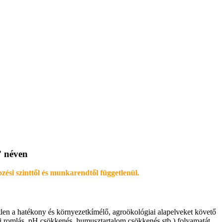
” néven
zési szinttől és munkarendtől függetlenül.
etlen a hatékony és környezetkímélő, agroökológiai alapelveket követő
eti romlás, pH csökkenés, humusztartalom csökkenés stb.) folyamatát