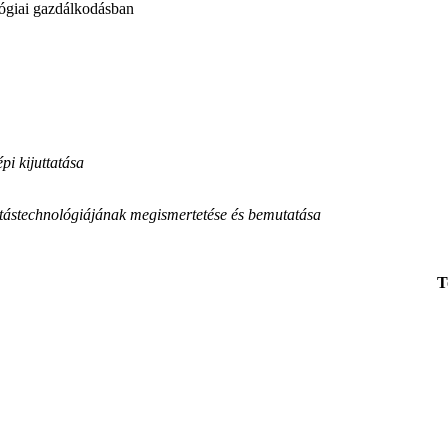
lógiai gazdálkodásban
pi kijuttatása
rtástechnológiájának megismertetése és bemutatása
T