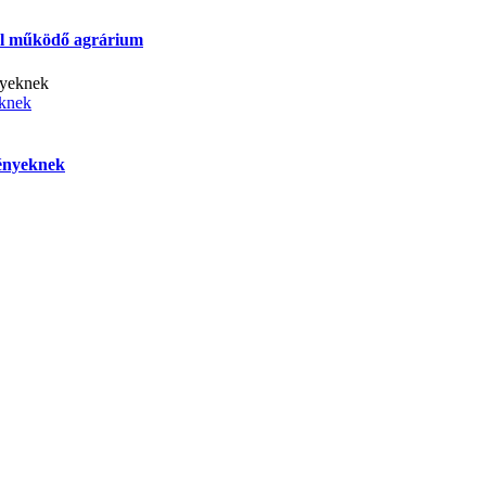
ól működő agrárium
eknek
ményeknek