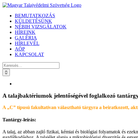
Kihagyás
BEMUTATKOZÁS
KÜLDETÉSÜNK
NÉBIH VIZSGÁLATOK
HÍREINK
GALÉRIA
HÍRLEVÉL
AÖP
KAPCSOLAT
Keresés...
View
Larger
Image
A talajbaktériumok jelentőségével foglalkozó tantár
A „C” típusú fakultatívan választható tárgyra a beiratkozott, akt
Tantárgy-leírás:
A talaj, az abban zajló fizikai, kémiai és biológiai folyamatok és ez
gazdálkodáshoz. A talajélet alapja a mikrobiológiai diverzitás és egy