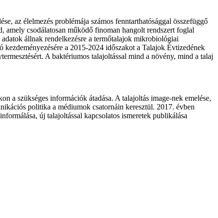
edése, az élelmezés problémája számos fenntarthatósággal összefüggő
ld, amely csodálatosan működő finoman hangolt rendszert foglal
 adatok állnak rendelkezésre a termőtalajok mikrobiológiai
ió kezdeményezésére a 2015-2024 időszakot a Talajok Évtizedének
nytermesztésért. A baktériumos talajoltással mind a növény, mind a talaj
on a szükséges információk átadása. A talajoltás image-nek emelése,
ikációs politika a médiumok csatornáin keresztül. 2017. évben
rmálása, új talajoltással kapcsolatos ismeretek publikálása