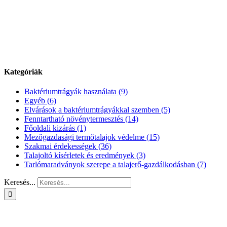
Kategóriák
Baktériumtrágyák használata (9)
Egyéb (6)
Elvárások a baktériumtrágyákkal szemben (5)
Fenntartható növénytermesztés (14)
Főoldali kizárás (1)
Mezőgazdasági termőtalajok védelme (15)
Szakmai érdekességek (36)
Talajoltó kísérletek és eredmények (3)
Tarlómaradványok szerepe a talajerő-gazdálkodásban (7)
Keresés...
KAPCSOLAT
ADATKEZELÉSI TÁJÉKOZTATÓ