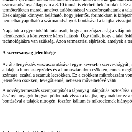
szármaradványa átlagosan a 8-10 tonnát is elérheti hektáronként. Ez a
termőterületen marad, amelyet tarlóbontással visszaforgathatunk a tal
Ezek alapján könnyen belátható, hogy jelentős, forintokban is kifej
nem elhanyagolható a szármaradványok bontásával a talajba visszaju
Napjainkra egyre inkább tudatosult, hogy a mezőgazdaság a világ min
jelentkeznek a környezetre káros hatások. Úgy tűnik, hogy a talaj ősid
technológiákra van szükség. Azon termesztési eljárások, amelyek a ter
A szervesanyag jelentősége
Az állattenyésztés visszaszorulásával egyre kevesebb szervestrágyát 
a talajt, a humuszképződés és a humusztartalom csökken, ennek megfel
számára, ezáltal a számuk lecsökken. Ez a csökkent mikrobaszám vonj
jelentősen csökken, levegőtlenné, nehezen művelhetővé válik.
A növénytermesztés szempontjából a tápanyag-utánpótlás biztosítása m
ásványi anyagok hogyan pótlódnak vissza a talajba, ugyanakkor ez a
bontásával a talajok nitrogén, foszfor, kálium és mikroelemek hiánypót