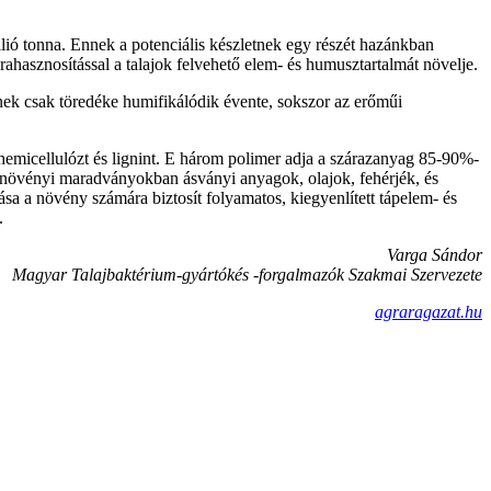
lió tonna. Ennek a potenciális készletnek egy részét hazánkban
ahasznosítással a talajok felvehető elem- és humusztartalmát növelje.
ek csak töredéke humifikálódik évente, sokszor az erőműi
 hemicellulózt és lignint. E három polimer adja a szárazanyag 85-90%-
ú növényi maradványokban ásványi anyagok, olajok, fehérjék, és
a a növény számára biztosít folyamatos, kiegyenlített tápelem- és
.
Varga Sándor
Magyar Talajbaktérium-gyártókés -forgalmazók Szakmai Szervezete
agraragazat.hu