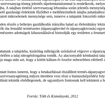
 szervesanyag-tömeg jelentős tápelemtartalommal is rendelkezik, melynek 
ajba. A talajban történő szervesanyag lebontása során jelentős mennyis
ezhető gazdasági érdekünk fűződhet e melléktermékek talajba juttatásá
ttatott mikroelemek mennyisége sem, ismerve a talajaink fokozódó mikr
den részén a belterjes gazdálkodás irányába halad az élelemhiány lek
ők óta fennálló természetes (tápanyagbevitel és tápanyagkivonás) egyens
mészetes adottságok kihasználásával biztosítják egy területen a fenntar
juttatunk a talajokba, kizárólag műtrágyák szórásával végezve a tápany
elően a talaj nitrogénforgalma romlik. Az alacsonyabb kémhatású talaj 
a maga után azt, hogy a kötött kálium és foszfor nehezebben elérhető 
iatt fontos ismerni, hogy a betakarítással elszállított termés-tápanyag
 szervesanyagtömeg milyen ütemben vesz részt a humuszképződési foly
lását tekintik elsődlegesnek, de ugyanilyen fontosnak kell tekinteni a 
Forrás: Tóth és Kismányoki, 2012