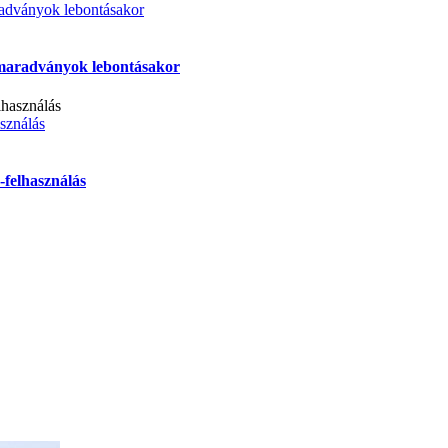
aradványok lebontásakor
yi maradványok lebontásakor
sználás
felhasználás