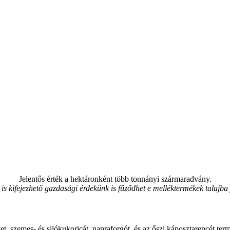
Jelentős érték a hektáronként több tonnányi szármaradvány.
is kifejezhető gazdasági érdekünk is fűződhet e melléktermékek talajba 
t, szemes- és silókukoricát, napraforgót, és az őszi káposztarepcét te