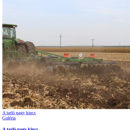
A tarló nagy kincs
Galéria
A tarló nagy kincs