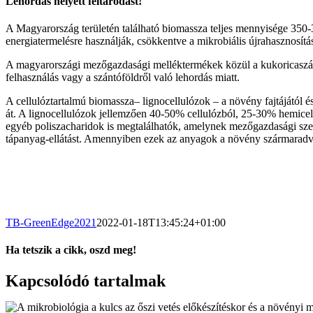
Lehordás helyett feltáródást!
A Magyarország területén található biomassza teljes mennyisége 350-
energiatermelésre használják, csökkentve a mikrobiális újrahasznosítá
A magyarországi mezőgazdasági melléktermékek közül a kukoricaszár 
felhasználás vagy a szántóföldről való lehordás miatt.
A cellulóztartalmú biomassza– lignocellulózok – a növény fajtájától é
át. A lignocellulózok jellemzően 40-50% cellulózból, 25-30% hemicel
egyéb poliszacharidok is megtalálhatók, amelynek mezőgazdasági szemp
tápanyag-ellátást. Amennyiben ezek az anyagok a növény szármaradván
TB-GreenEdge2021
2022-01-18T13:45:24+01:00
Ha tetszik a cikk, oszd meg!
Facebook
X
Tumblr
Pinterest
Kapcsolódó tartalmak