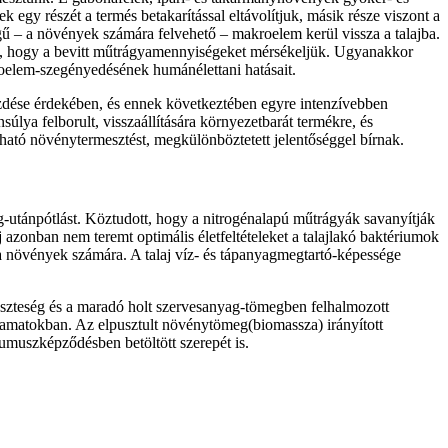
egy részét a termés betakarítással eltávolítjuk, másik része viszont a
égű – a növények számára felvehető – makroelem kerül vissza a talajba.
hoz, hogy a bevitt műtrágyamennyiségeket mérsékeljük. Ugyanakkor
oelem-szegényedésének humánélettani hatásait.
üzdése érdekében, és ennek következtében egyre intenzívebben
úlya felborult, visszaállítására környezetbarát termékre, és
tható növénytermesztést, megkülönböztetett jelentőséggel bírnak.
ag-utánpótlást. Köztudott, hogy a nitrogénalapú műtrágyák savanyítják
azonban nem teremt optimális életfeltételeket a talajlakó baktériumok
a növények számára. A talaj víz- és tápanyagmegtartó-képessége
veszteség és a maradó holt szervesanyag-tömegben felhalmozott
amatokban. Az elpusztult növénytömeg(biomassza) irányított
humuszképződésben betöltött szerepét is.