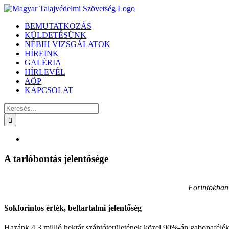
Kihagyás
BEMUTATKOZÁS
KÜLDETÉSÜNK
NÉBIH VIZSGÁLATOK
HÍREINK
GALÉRIA
HÍRLEVÉL
AÖP
KAPCSOLAT
Keresés...
View
Larger
Image
A tarlóbontás jelentősége
Forintokban 
Sokforintos érték, beltartalmi jelentőség
Hazánk 4,3 millió hektár szántóterületének közel 90%-án gabonaféléke