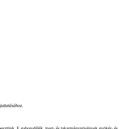
juttatásához.
rmesztünk. E gabonafélék, ipari- és takarmánynövények gyökér- és