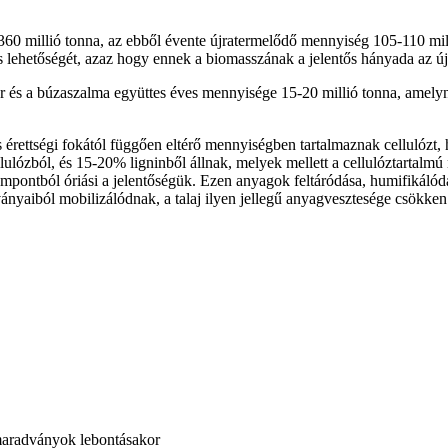
360 millió tonna, az ebből évente újratermelődő mennyiség 105-110 mil
s lehetőségét, azaz hogy ennek a biomasszának a jelentős hányada az újr
és a búzaszalma együttes éves mennyisége 15-20 millió tonna, amelyn
s érettségi fokától függően eltérő mennyiségben tartalmaznak cellulózt,
lulózból, és 15-20% ligninből állnak, melyek mellett a cellulóztartalm
ontból óriási a jelentőségük. Ezen anyagok feltáródása, humifikálódás
yaiból mobilizálódnak, a talaj ilyen jellegű anyagvesztesége csökken