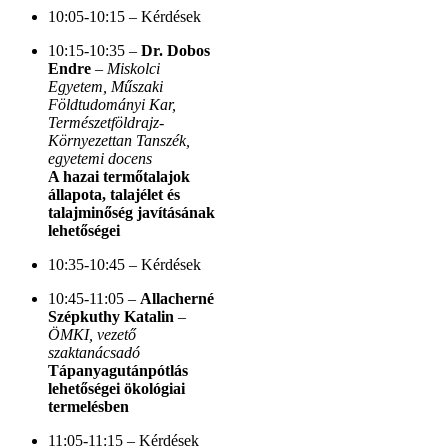
10:05-10:15 – Kérdések
10:15-10:35 –
Dr.
Dobos
Endre
–
Miskolci
Egyetem, Műszaki
Földtudományi Kar,
Természetföldrajz-
Környezettan Tanszék,
egyetemi docens
A hazai termőtalajok
állapota, talajélet és
talajminőség javításának
lehetőségei
10:35-10:45 – Kérdések
10:45-11:05 –
Allacherné
Szépkuthy Katalin
–
ÖMKI, vezető
szaktanácsadó
Tápanyagutánpótlás
lehetőségei ökológiai
termelésben
11:05-11:15 – Kérdések