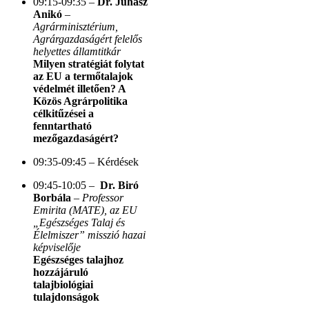
09:15-09:35 –
Dr. Juhász
Anikó
–
Agrárminisztérium,
Agrárgazdaságért felelős
helyettes államtitkár
Milyen stratégiát folytat
az EU a termőtalajok
védelmét illetően? A
Közös Agrárpolitika
célkitűzései a
fenntartható
mezőgazdaságért?
09:35-09:45 – Kérdések
09:45-10:05 –
Dr. Biró
Borbála
–
Professor
Emirita (MATE), az EU
„Egészséges Talaj és
Élelmiszer” misszió hazai
képviselője
Egészséges talajhoz
hozzájáruló
talajbiológiai
tulajdonságok