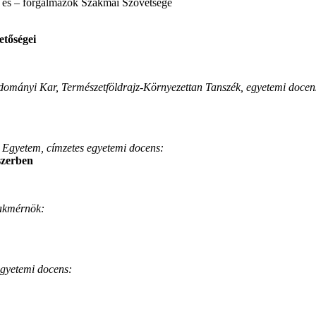
k és – forgalmazók Szakmai Szövetsége
etőségei
ományi Kar, Természetföldrajz-Környezettan Tanszék, egyetemi docen
 Egyetem, címzetes egyetemi docens:
szerben
zakmérnök:
egyetemi docens: