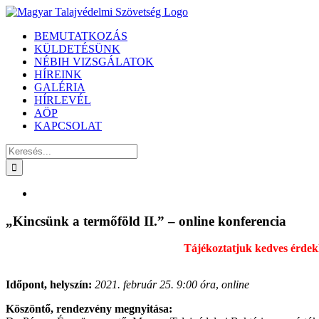
Kihagyás
BEMUTATKOZÁS
KÜLDETÉSÜNK
NÉBIH VIZSGÁLATOK
HÍREINK
GALÉRIA
HÍRLEVÉL
AÖP
KAPCSOLAT
Keresés...
View
Larger
Image
„Kincsünk a termőföld II.” – online konferencia
Tájékoztatjuk kedves érdekl
Időpont, helyszín:
2021. február 25. 9:00 óra
,
online
Köszöntő, rendezvény megnyitása: