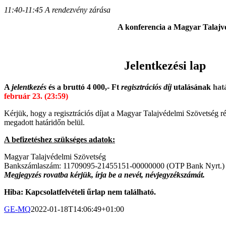
11:40-11:45 A rendezvény zárása
A konferencia a Magyar Talajvé
Jelentkezési lap
A
jelentkezés
és a bruttó 4 000,- Ft
regisztrációs díj
utalásának
hat
február 23. (23:59)
Kérjük, hogy a regisztrációs díjat a Magyar Talajvédelmi Szövetség ré
megadott határidőn belül.
A befizetéshez szükséges adatok:
Magyar Talajvédelmi Szövetség
Bankszámlaszám: 11709095-21455151-00000000 (OTP Bank Nyrt.)
Megjegyzés rovatba kérjük, írja be a nevét, névjegyzékszámát.
Hiba:
Kapcsolatfelvételi űrlap nem található.
GE-MQ
2022-01-18T14:06:49+01:00