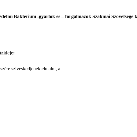
delmi Baktérium -gyártók és – forgalmazók Szakmai Szövetsége tag
árideje:
szére szíveskedjenek elutalni, a