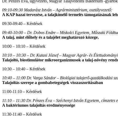
Dr. Pénzes Éva, ügyvezető, Magyar Talajvédelmi Baktérium -gyártó
09:10-09:30 Madarász István – Agrárminisztérium, osztályvezető:
A KAP hazai tervezése, a talajkímélő termelés támogatásának leh
09:30-09:40 – Kérdések
09:40-10:00 – Dr. Dobos Endre – Miskolci Egyetem, Műszaki Földtud
A talaj, mint élőhely és a talajélet meghatározó közege.
10:00 – 10:10 – Kérdések
10:10 – 10:30 – Dr. Kutasi József – Magyar Agrár- és Élettudományi
Talajoltó, biostimulátor mikroorganizmusok a talaj-növény rend
10:30 – 10:40 – Kérdések
10:40 – 11:00 Dr. Varga Sándor – Biológiai talajerő-gazdálkodási s
Talajoltás szerepe a gombabetegségek visszaszorításában
11:00-11:10 – Kérdések
11:10 – 11:30 Dr. Pénzes Éva – Széchenyi István Egyetem, címzetes 
A baktériumos talajoltás eredményessége
11:30-11:40 – Kérdések