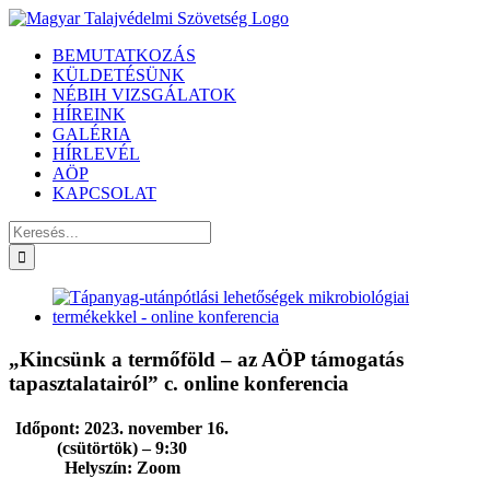
Kihagyás
BEMUTATKOZÁS
KÜLDETÉSÜNK
NÉBIH VIZSGÁLATOK
HÍREINK
GALÉRIA
HÍRLEVÉL
AÖP
KAPCSOLAT
Keresés...
View
Larger
Image
„Kincsünk a termőföld – az AÖP támogatás
tapasztalatairól” c. online konferencia
Időpont:
2023. november 16.
(csütörtök) – 9:30
Helyszín:
Zoom