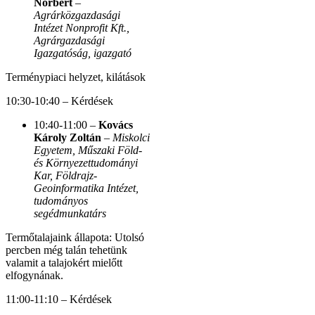
Norbert
–
Agrárközgazdasági
Intézet Nonprofit Kft.,
Agrárgazdasági
Igazgatóság, igazgató
Terménypiaci helyzet, kilátások
10:30-10:40 – Kérdések
10:40-11:00 –
Kovács
Károly Zoltán
–
Miskolci
Egyetem, Műszaki Föld-
és Környezettudományi
Kar, Földrajz-
Geoinformatika Intézet,
tudományos
segédmunkatárs
Termőtalajaink állapota: Utolsó
percben még talán tehetünk
valamit a talajokért mielőtt
elfogynának.
11:00-11:10 – Kérdések