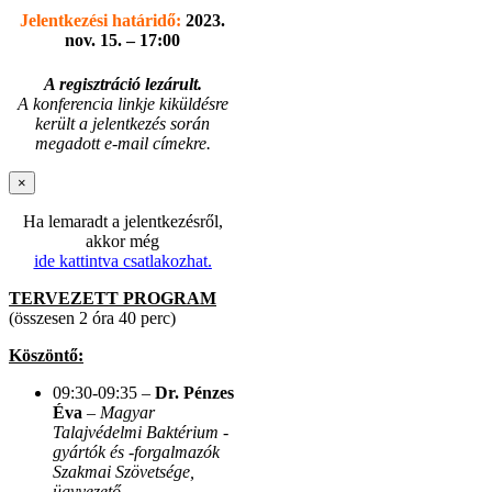
Jelentkezési határidő:
2023.
nov. 15. – 17:00
A regisztráció lezárult.
A konferencia linkje kiküldésre
került a jelentkezés során
megadott e-mail címekre.
×
Ha lemaradt a jelentkezésről,
akkor még
ide kattintva csatlakozhat.
TERVEZETT PROGRAM
(összesen 2 óra 40 perc)
Köszöntő:
09:30-09:35 –
Dr. Pénzes
Éva
–
Magyar
Talajvédelmi Baktérium -
gyártók és -forgalmazók
Szakmai Szövetsége,
ügyvezető