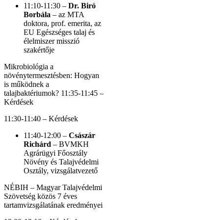
11:10-11:30 –
Dr. Biró
Borbála
– az MTA
doktora, prof. emerita, az
EU Egészséges talaj és
élelmiszer misszió
szakértője
Mikrobiológia a
növénytermesztésben: Hogyan
is működnek a
talajbaktériumok? 11:35-11:45 –
Kérdések
11:30-11:40 – Kérdések
11:40-12:00 –
Császár
Richárd
– BVMKH
Agrárügyi Főosztály
Növény és Talajvédelmi
Osztály, vizsgálatvezető
NÉBIH – Magyar Talajvédelmi
Szövetség közös 7 éves
tartamvizsgálatának eredményei