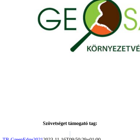
Szövetséget támogató tag:
TB-GreenEdge2021
2023-11-16T09:50:29+01:00